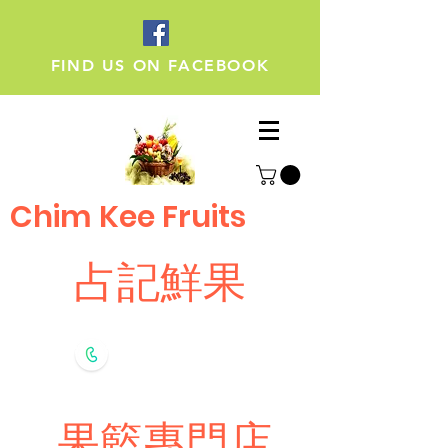
FIND US ON FACEBOOK
Chim Kee Fruits
占記鮮果
Whatsapp
9308 7696
果籃專門店