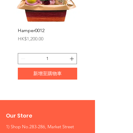
Hamper0012
Hamper0011
價格
價格
HK$1,200.00
HK$950.00
新增至購物車
Our Store
1) Shop No.283-286, Market Street