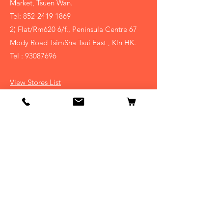
Market, Tsuen Wan.
Tel:
852-2419 1869
2) Flat/Rm620 6/f., Peninsula Centre 67
Mody Road TsimSha Tsui East , Kln HK.
Tel :
93087696
View Stores List
Shop
賀年果籃
中秋果籃
聖誕節禮物籃
​過大禮果籃
Info