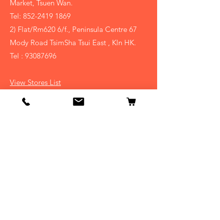
Market, Tsuen Wan.
Tel:
852-2419 1869
2) Flat/Rm620 6/f., Peninsula Centre 67
Mody Road TsimSha Tsui East , Kln HK.
Tel :
93087696
View Stores List
Shop
賀年果籃
中秋果籃
聖誕節禮物籃
​過大禮果籃
Info