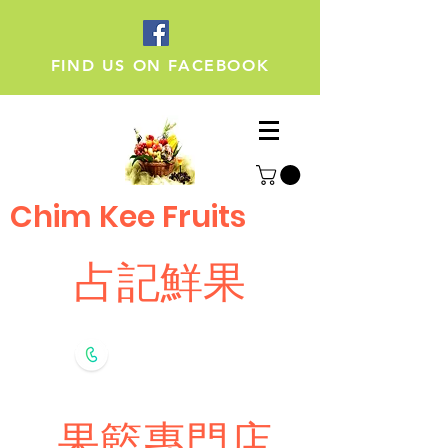
FIND US ON FACEBOOK
Chim Kee Fruits
占記鮮果
Whatsapp
9308 7696
果籃專門店