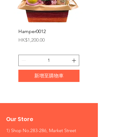
Hamper0012
Hamper0011
價格
價格
HK$1,200.00
HK$950.00
新增至購物車
Our Store
1) Shop No.283-286, Market Street