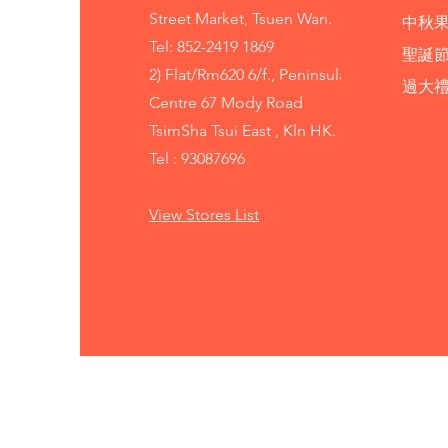
Street Market, Tsuen Wan.
中秋
Tel: 852-2419 1869
聖誕
2) Flat/Rm620 6/f., Peninsula
​過大
Centre 67 Mody Road
TsimSha Tsui East , Kln HK.
Tel : 93087696
View Stores List