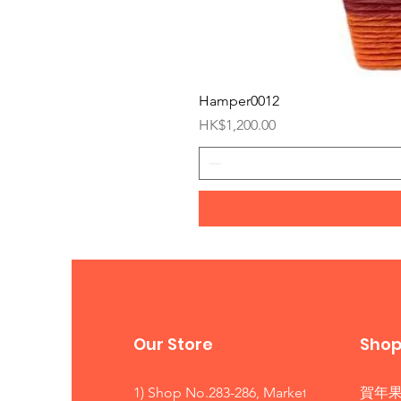
Hamper0012
價格
HK$1,200.00
Our Store
Sho
1) Shop No.283-286, Market
賀年