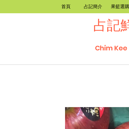
首頁
占記簡介
果籃選
占記
Chim Kee 