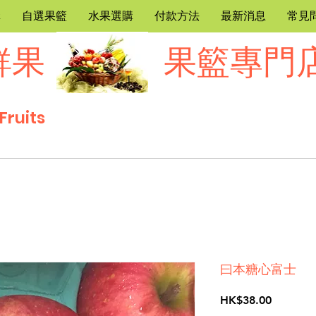
購
自選果籃
水果選購
付款方法
最新消息
常見
鮮果
果籃專門
Fruits
曰本糖心富士
價
HK$38.00
格