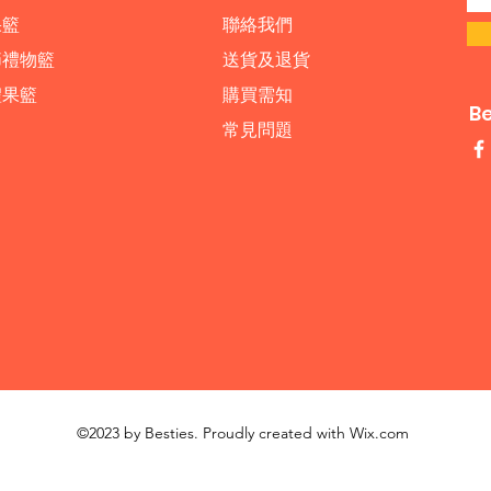
果籃
​聯絡我們
節禮物籃
送貨及退貨
禮果籃
購買需知
B
常見問題
©2023 by Besties. Proudly created with
Wix.com