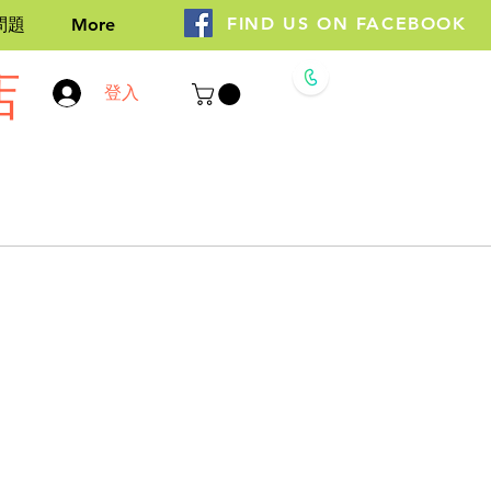
FIND US ON FACEBOOK
問題
More
店
Whatsapp
登入
9308 7696
+852 9306 7696