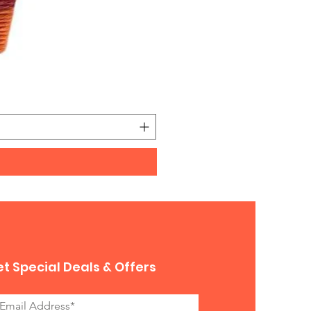
Hamper0011
價格
HK$950.00
t Special Deals & Offers