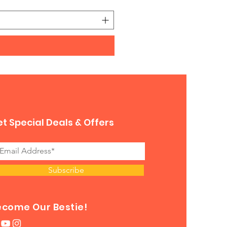
t Special Deals & Offers
Subscribe
ecome Our Bestie!