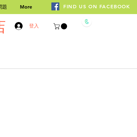
FIND US ON FACEBOOK
問題
More
店
Whatsapp
登入
9308 7696
+852 9306 7696