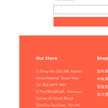
Our Store
Sho
1) Shop No.283-286, Market
賀年
Street Market, Tsuen Wan.
中秋
Tel: 852-2419 1869
聖誕
2) Flat/Rm620 6/f., Peninsula
​過大
Centre 67 Mody Road
TsimSha Tsui East , Kln HK.