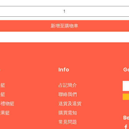
新增至購物車
p
Info
Ge
果籃
占記簡介
果籃
​聯絡我們
節禮物籃
送貨及退貨
禮果籃
購買需知
B
常見問題