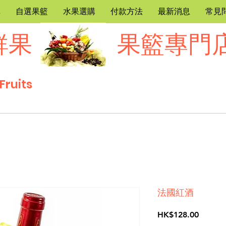
購
自選果籃
水果選購
付款方法
最新消息
常見
鮮果
果籃專門
Fruits
法國紅酒
價
HK$128.00
格