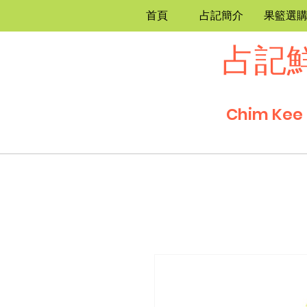
首頁
占記簡介
果籃選
占記
Chim Kee 