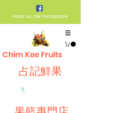
FIND US ON FACEBOOK
Chim Kee Fruits
占記鮮果
Whatsapp
9308 7696
果籃專門店