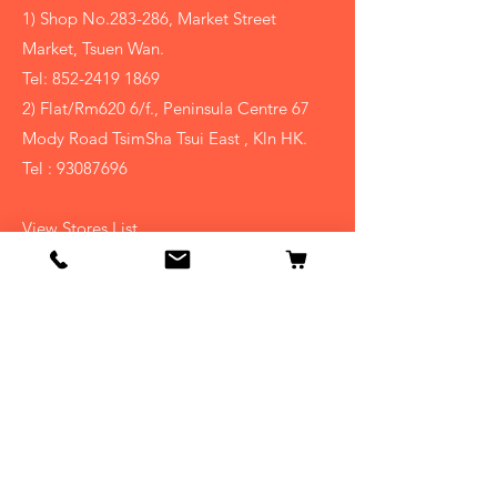
1) Shop No.283-286, Market Street
Market, Tsuen Wan.
Tel:
852-2419 1869
2) Flat/Rm620 6/f., Peninsula Centre 67
Mody Road TsimSha Tsui East , Kln HK.
Tel :
93087696
View Stores List
Shop
賀年果籃
中秋果籃
聖誕節禮物籃
​過大禮果籃