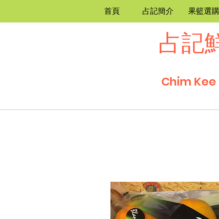
首頁
占記簡介
果籃選
占記
Chim Kee 