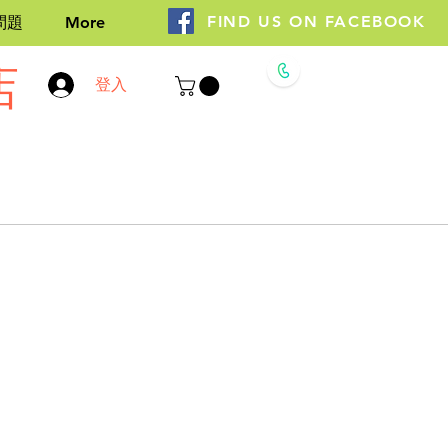
FIND US ON FACEBOOK
問題
More
店
Whatsapp
登入
9308 7696
+852 9306 7696