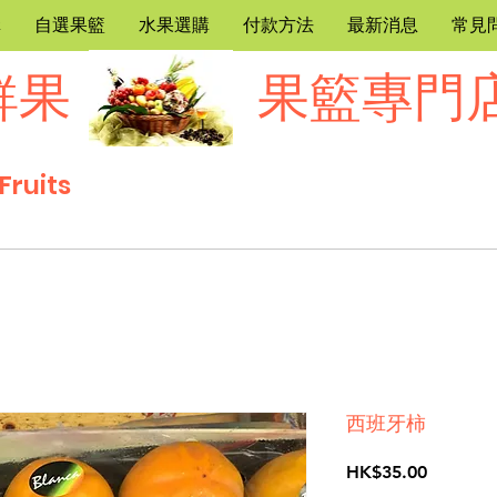
購
自選果籃
水果選購
付款方法
最新消息
常見
鮮果
果籃專門
Fruits
西班牙柿
價
HK$35.00
格