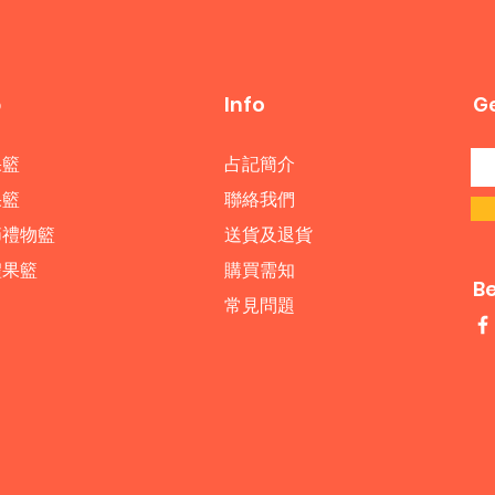
p
Info
Ge
果籃
占記簡介
果籃
​聯絡我們
節禮物籃
送貨及退貨
禮果籃
購買需知
B
常見問題