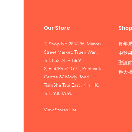
Our Store
Sho
1) Shop No.283-286, Market
賀年
Street Market, Tsuen Wan.
中秋
Tel: 852-2419 1869
聖誕
2) Flat/Rm620 6/f., Peninsula
​過大
Centre 67 Mody Road
TsimSha Tsui East , Kln HK.
Tel : 93087696
View Stores List